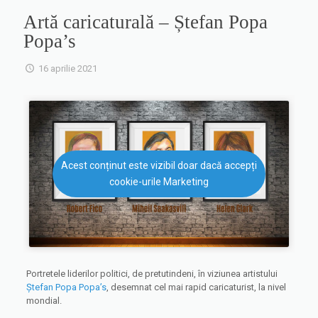
Artă caricaturală – Ștefan Popa
Popa’s
16 aprilie 2021
Acest conținut este vizibil doar dacă accepți
cookie-urile Marketing
Portretele liderilor politici, de pretutindeni, în viziunea artistului
Ștefan Popa Popa’s
, desemnat cel mai rapid caricaturist, la nivel
mondial.