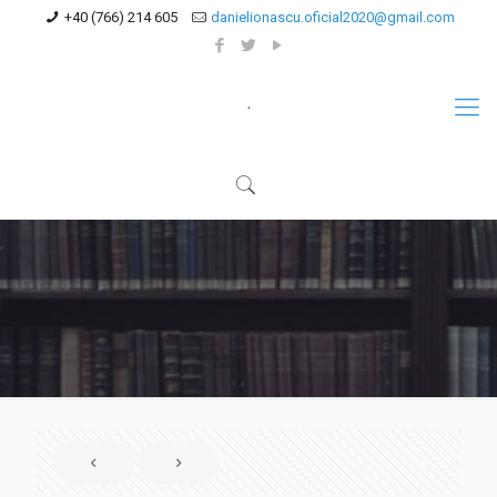
+40 (766) 214 605
danielionascu.oficial2020@gmail.com