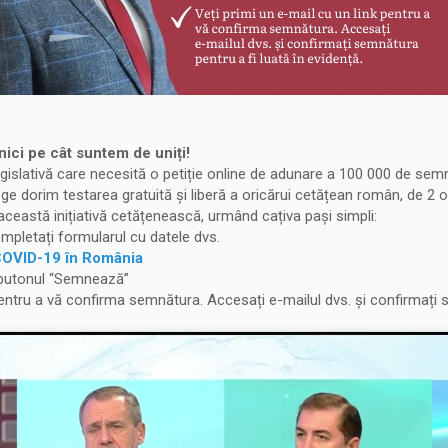
nici pe cât suntem de uniți!
legislativă care necesită o petiție online de adunare a 100 000 de se
e dorim testarea gratuită și liberă a oricărui cetățean român, de 2 
ceastă inițiativă cetățenească, urmând cațiva pași simpli:
ompletați formularul cu datele dvs.
 COVID-19 în România
 butonul “Semnează”
pentru a vă confirma semnătura. Accesați e-mailul dvs. și confirmați s