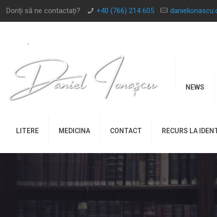
Doriți să ne contactați?
+40 (766) 214 605
danielionascu
NEWS
LITERE
MEDICINA
CONTACT
RECURS LA IDEN