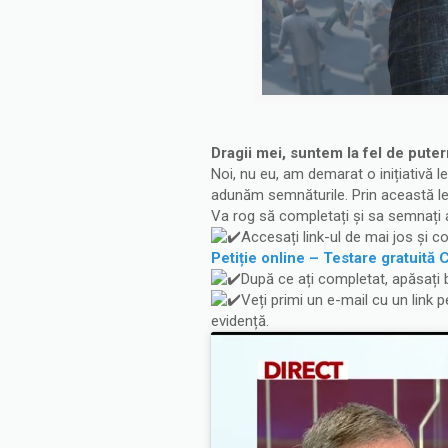
Dragii mei, suntem la fel de puter
Noi, nu eu, am demarat o inițiativă 
adunăm semnăturile. Prin această leg
Va rog să completați și sa semnați a
Accesați link-ul de mai jos și c
Petiție online – Testare gratuită
După ce ați completat, apăsați
Veți primi un e-mail cu un link 
evidență.