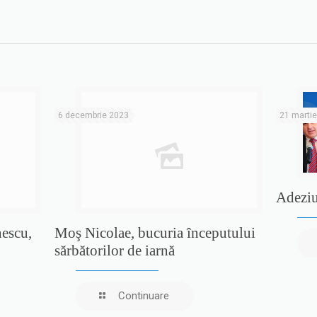
6 decembrie 2023
21 marti
Adezi
nescu,
Moş Nicolae, bucuria începutului
sărbătorilor de iarnă
Continuare