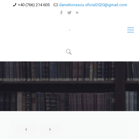
+40 (766) 214 605
danielionascu.oficial2020@gmail.com