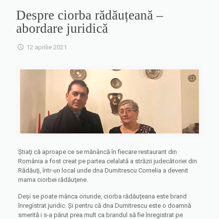
Despre ciorba rădăuțeană –
abordare juridică
12 aprilie 2021
Ştiaţi că aproape ce se mănâncă în fiecare restaurant din
România a fost creat pe partea celalată a străzii judecătoriei din
Rădăuţi, într-un local unde dna Dumitrescu Cornelia a devenit
mama ciorbei rădăuţene.
Deşi se poate mânca oriunde, ciorba rădăuţeana este brand
înregistrat juridic. Şi pentru că dna Dumitrescu este o doamnă
smerită i s-a părut prea mult ca brandul să fie înregistrat pe