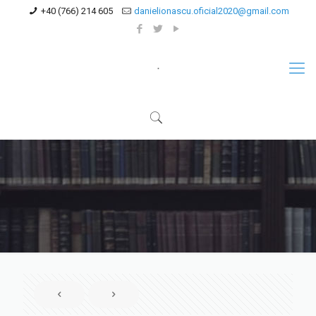
+40 (766) 214 605
danielionascu.oficial2020@gmail.com