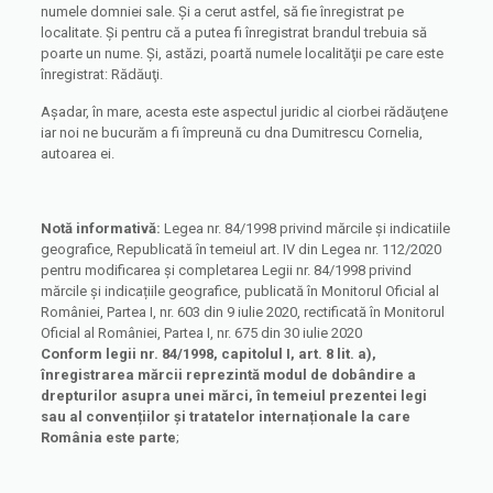
numele domniei sale. Şi a cerut astfel, să fie înregistrat pe
localitate. Şi pentru că a putea fi înregistrat brandul trebuia să
poarte un nume. Și, astăzi, poartă numele localităţii pe care este
înregistrat: Rădăuţi.
Aşadar, în mare, acesta este aspectul juridic al ciorbei rădăuţene
iar noi ne bucurăm a fi împreună cu dna Dumitrescu Cornelia,
autoarea ei.
Notă informativă:
Legea nr. 84/1998 privind mărcile și indicatiile
geografice, Republicată în temeiul art. IV din Legea nr. 112/2020
pentru modificarea și completarea Legii nr. 84/1998 privind
mărcile și indicațiile geografice, publicată în Monitorul Oficial al
României, Partea I, nr. 603 din 9 iulie 2020, rectificată în Monitorul
Oficial al României, Partea I, nr. 675 din 30 iulie 2020
Conform legii nr. 84/1998, capitolul I, art. 8 lit. a),
înregistrarea mărcii reprezintă modul de dobândire a
drepturilor asupra unei mărci, în temeiul prezentei legi
sau al convențiilor și tratatelor internaționale la care
România este parte
;